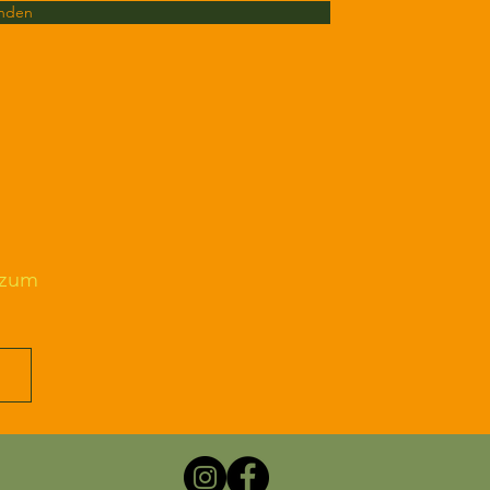
nden
 zum